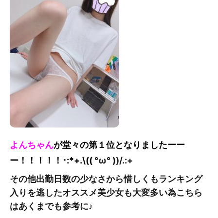
よんちゃん
が堂々の第１位となりました
ーー
ー！！！！！
･:*+.\((
°ω° ))/.:+
その他出勤日数の少なさから惜しくもランキング
入りを逃したオススメ美少女も大変多い為こちら
はあくまでも参考に♪