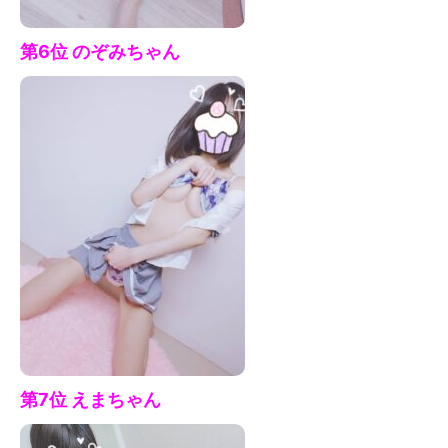
第6位 のぞみ
ちゃん
第7
位 えまちゃ
ん