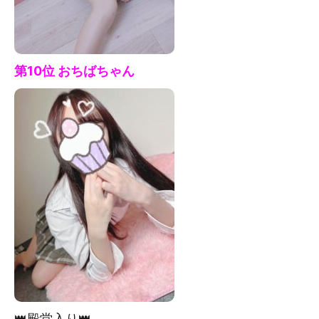
第10位 おちば
ちゃん
👑殿堂入り👑