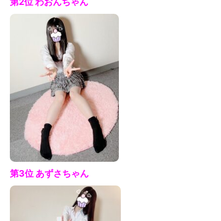
第2位
わおん
ちゃん
第3位 あずさ
ちゃん