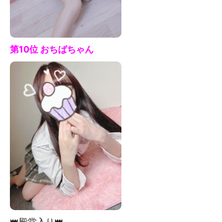
第10位 おちば
ちゃん
👑殿堂入り👑