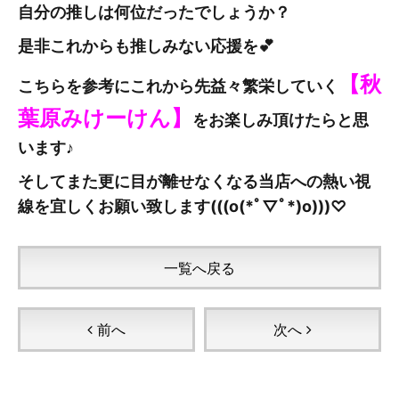
自分の推しは何位だったでしょうか？
是非これからも推しみない応援を💕
【秋
こちらを参考にこれから先益々繁栄していく
葉原みけーけん
】
をお楽しみ頂けたらと思
います♪
そしてまた更に目が離せなくなる当店への熱い視
線を宜しくお願い致します(((o(*ﾟ▽ﾟ*)o)))♡
一覧へ戻る
前へ
次へ