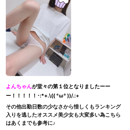
よんちゃん
が堂々の第１位となりました
ーー
ー！！！！！
･:*+.\((
°ω° ))/.:+
その他出勤日数の少なさから惜しくもランキング
入りを逃したオススメ美少女も大変多い為こちら
はあくまでも参考に♪