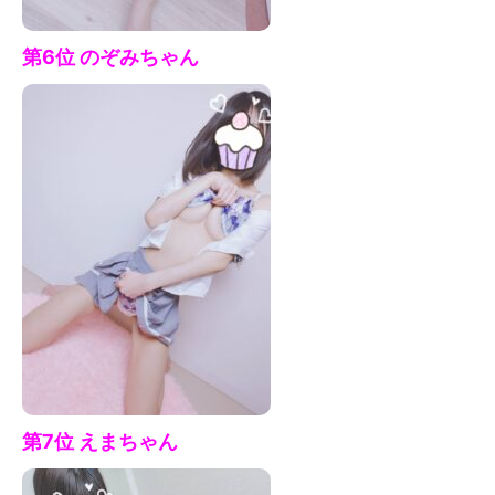
第6位 のぞみ
ちゃん
第7
位 えまちゃ
ん