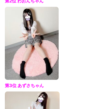
第2位
わおん
ちゃん
第3位 あずさ
ちゃん