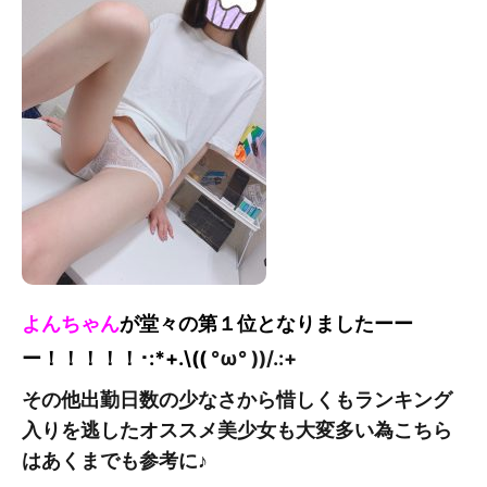
よんちゃん
が堂々の第１位となりました
ーー
ー！！！！！
･:*+.\((
°ω° ))/.:+
その他出勤日数の少なさから惜しくもランキング
入りを逃したオススメ美少女も大変多い為こちら
はあくまでも参考に♪