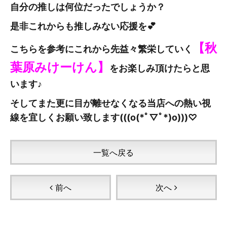
自分の推しは何位だったでしょうか？
是非これからも推しみない応援を💕
【秋
こちらを参考にこれから先益々繁栄していく
葉原みけーけん
】
をお楽しみ頂けたらと思
います♪
そしてまた更に目が離せなくなる当店への熱い視
線を宜しくお願い致します(((o(*ﾟ▽ﾟ*)o)))♡
一覧へ戻る
前へ
次へ