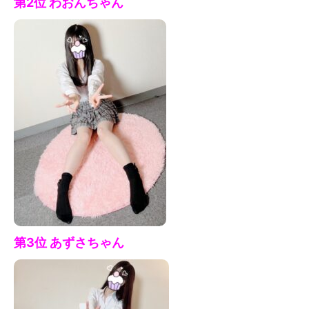
第2位
わおん
ちゃん
第3位 あずさ
ちゃん