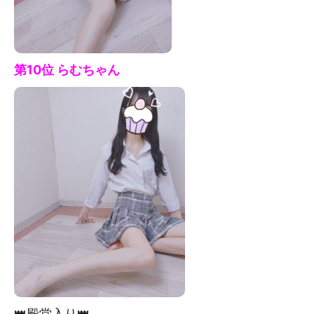
第10位 らむ
ちゃん
👑殿堂入り👑