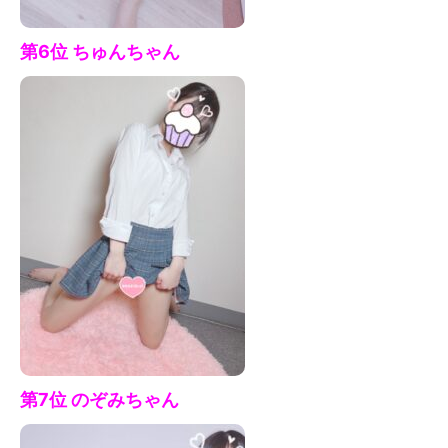
第6位 ちゅん
ちゃん
第7
位 のぞみちゃ
ん