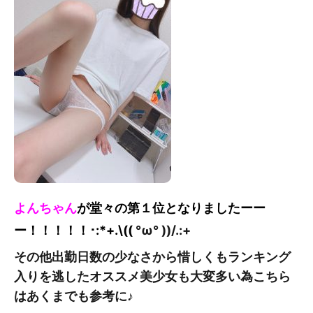
よんちゃん
が堂々の第１位となりました
ーー
ー！！！！！
･:*+.\((
°ω° ))/.:+
その他出勤日数の少なさから惜しくもランキング
入りを逃したオススメ美少女も大変多い為こちら
はあくまでも参考に♪