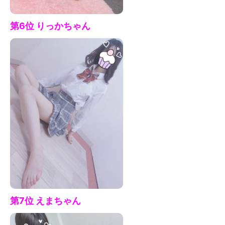
第6位 りっか
ちゃん
第7
位 えまちゃ
ん