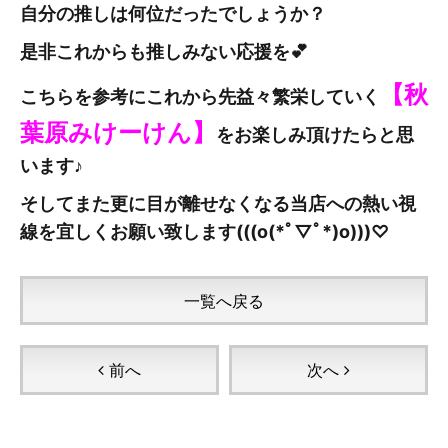
自分の推しは何位だったでしょうか？
是非これからも推しみない応援を💕
【秋
こちらを参考にこれから先益々繁栄していく
葉原みけーけん
】
をお楽しみ頂けたらと思
います♪
そしてまた更に目が離せなくなる当店への熱い視
線を宜しくお願い致します(((o(*ﾟ▽ﾟ*)o)))♡
一覧へ戻る
前へ
次へ