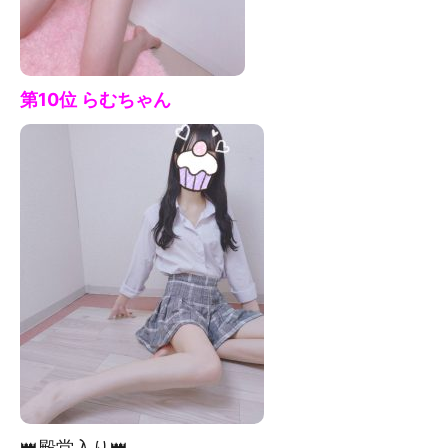
第10位 らむ
ちゃん
👑殿堂入り👑