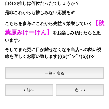
自分の推しは何位だったでしょうか？
是非これからも推しみない応援を💕
【秋
こちらを参考にこれから先益々繁栄していく
葉原みけーけん
】
をお楽しみ頂けたらと思
います♪
そしてまた更に目が離せなくなる当店への熱い視
線を宜しくお願い致します(((o(*ﾟ▽ﾟ*)o)))♡
一覧へ戻る
前へ
次へ