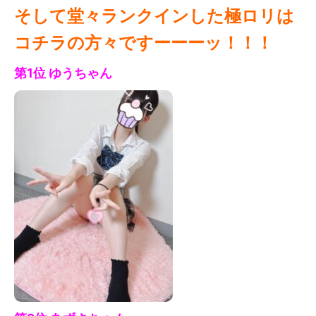
そして堂々ランクインした極ロリは
コチラの方々ですーーーッ！！！
第1位 ゆう
ちゃん