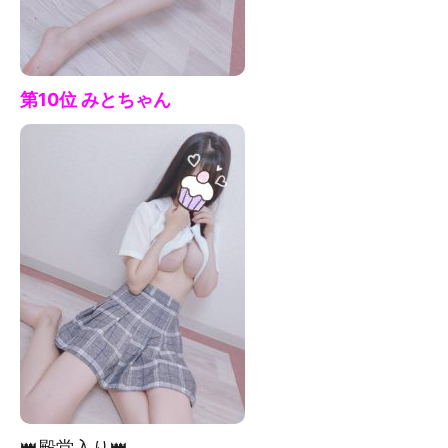
第10位 みと
ちゃん
👑殿堂入り👑