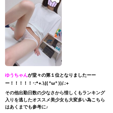
ゆうちゃん
が堂々の第１位となりました
ーー
ー！！！！！
･:*+.\((
°ω° ))/.:+
その他出勤日数の少なさから惜しくもランキング
入りを逃したオススメ美少女も大変多い為こちら
はあくまでも参考に♪