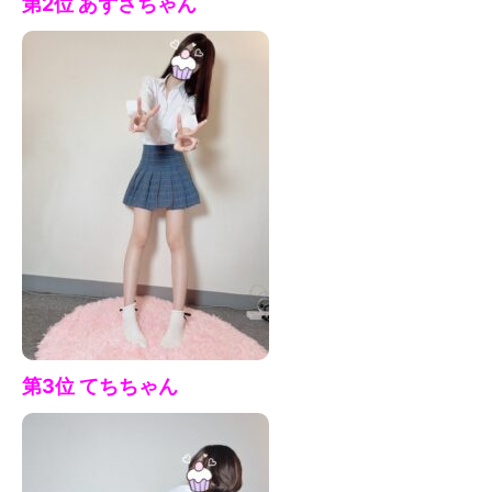
第2位 あずさ
ちゃん
第3位 てち
ちゃん