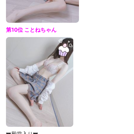
第10位 ことね
ちゃん
👑殿堂入り👑