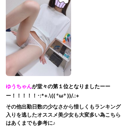
ゆうちゃん
が堂々の第１位となりました
ーー
ー！！！！！
･:*+.\(( °ω° ))/.:+
その他出勤日数の少なさから惜しくもランキング
入りを逃したオススメ美少女も大変多い為こちら
はあくまでも参考に♪