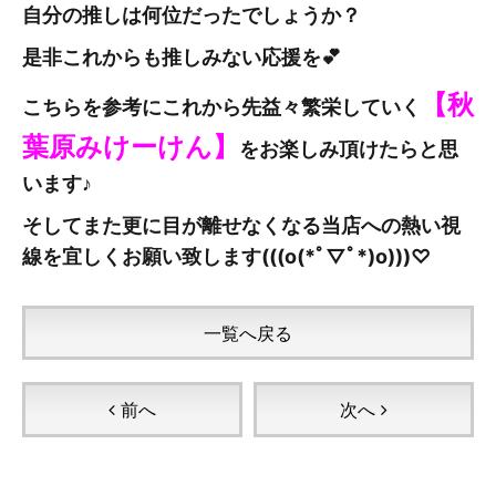
自分の推しは何位だったでしょうか？
是非これからも推しみない応援を💕
【秋
こちらを参考にこれから先益々繁栄していく
葉原みけーけん
】
をお楽しみ頂けたらと思
います♪
そしてまた更に目が離せなくなる当店への熱い視
線を宜しくお願い致します(((o(*ﾟ▽ﾟ*)o)))♡
一覧へ戻る
前へ
次へ