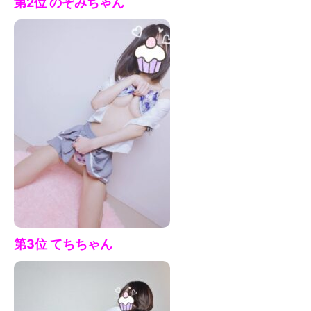
第2位 のぞみ
ちゃん
第3位 てち
ちゃん