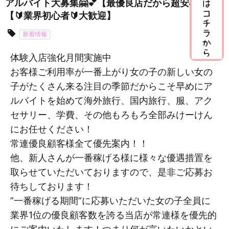
アルバイト大募集🤗💕【最優良店だから超安心🎶】
【🔰業界初心者🔰大歓迎】
新着情報
体験入店強化月間実施中
お客様ご利用率が一番上がり女の子の新しい女の
子がたくさん来る注目の季節だからこそ早めにア
ルバイトを始めて海外旅行、国内旅行、服、アク
セサリー、学費、その他もろもろ全部みけーけん
にお任せください！
常連優良顧客様全て優先案内！！
他、新人さんが一番稼げる様に様々な優遇措置を
取らせていただいておりますので、是非ご応募お
待ちしております！
”一番稼げる期間”に応募いただいた女の子全員に
業界1位の優良顧客数を誇る当店が常連様を優先的