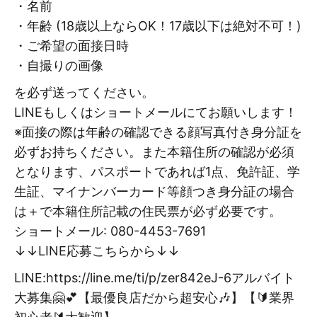
・名前
・年齢 (18歳以上ならOK！17歳以下は絶対不可！)
・ご希望の面接日時
・自撮りの画像
を必ず送ってください。
LINEもしくはショートメールにてお願いします！
※面接の際は年齢の確認できる顔写真付き身分証を
必ずお持ちください。また本籍住所の確認が必須
となります、パスポートであれば1点、免許証、学
生証、マイナンバーカード等顔つき身分証の場合
は＋で本籍住所記載の住民票が必ず必要です。
ショートメール: 080-4453-7691
↓↓LINE応募こちらから↓↓
LINE:https://line.me/ti/p/zer842eJ-6アルバイト
大募集🤗💕【最優良店だから超安心🎶】【🔰業界