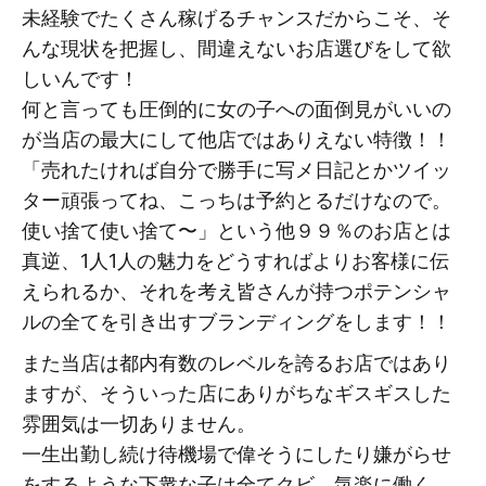
未経験でたくさん稼げるチャンスだからこそ、そ
んな現状を把握し、間違えないお店選びをして欲
しいんです！
何と言っても圧倒的に女の子への面倒見がいいの
が当店の最大にして他店ではありえない特徴！！
「売れたければ自分で勝手に写メ日記とかツイッ
ター頑張ってね、こっちは予約とるだけなので。
使い捨て使い捨て〜」という他９９％のお店とは
真逆、1人1人の魅力をどうすればよりお客様に伝
えられるか、それを考え皆さんが持つポテンシャ
ルの全てを引き出すブランディングをします！！
また当店は都内有数のレベルを誇るお店ではあり
ますが、そういった店にありがちなギスギスした
雰囲気は一切ありません。
一生出勤し続け待機場で偉そうにしたり嫌がらせ
をするような下衆な子は全てクビ、気楽に働く、