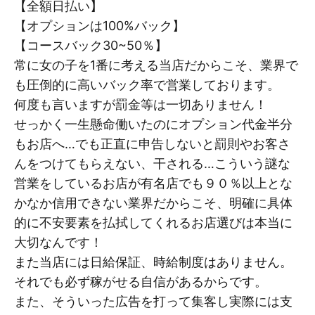
【全額日払い】
【オプションは100%バック】
【コースバック30~50％】
常に女の子を1番に考える当店だからこそ、業界で
も圧倒的に高いバック率で営業しております。
何度も言いますが罰金等は一切ありません！
せっかく一生懸命働いたのにオプション代金半分
もお店へ…でも正直に申告しないと罰則やお客さ
んをつけてもらえない、干される…こういう謎な
営業をしているお店が有名店でも９０％以上とな
かなか信用できない業界だからこそ、明確に具体
的に不安要素を払拭してくれるお店選びは本当に
大切なんです！
また当店には日給保証、時給制度はありません。
それでも必ず稼がせる自信があるからです。
また、そういった広告を打って集客し実際には支