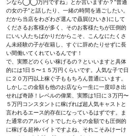
ンなら◯◯万円ですね」とか言いますか？“普通
の女の子”と話したり、一緒の時間を過ごしたい。
だから当店をわざわざ選んで贔屓(ひいき)にして
くださるお客様が多く、そのお客様たちが圧倒的
にいい人たちばかりだからこそ、こんなにたくさ
ん未経験の子が在籍し、すぐに辞めたりせずに長
い間働いてくれているんです！
で、実際どのくらい稼げるの？といいますと具体
的には1日５〜１５万円くらいです。人気な子で日
に２０万円以上稼ぐ子ももちろん普通にいます。
しかしこの金額も他のお店なら一生に一度叩き出
せれば奇跡！レベルの偉業、実際は1日に３万円〜
５万円コンスタントに稼げれば超人気キャストと
言われるエース的存在になっているはずです。ま
た通常のアルバイトでしたらその金額でも圧倒的
に稼げる超神バイトですよね、それこそみけーけ