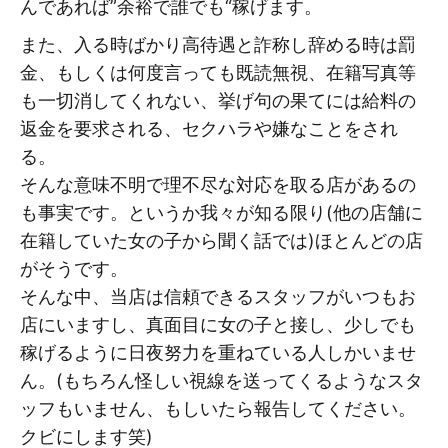
んであれば”余裕で誰でも“稼げます。
また、入る時ばかり高待遇と詐称し辞める時は罰
金、もしくは何度言っても既読無視、在籍写真等
も一切消してくれない、挙げ句の果てには給料の
返金を要求される、セクハラや嫌なことをされ
る。
そんな意味不明で理不尽な対応を取る店があるの
も事実です。というか我々が知る限り(他の店舗に
在籍していた女の子から聞く話では)ほとんどの店
がそうです。
そんな中、当店は信頼できるスタッフがいつもお
店にいますし、真面目に女の子と接し、少しでも
稼げるように日夜努力を重ねている人しかいませ
ん。(もちろん怪しい視線を送ってくるようなスタ
ッフもいません、もしいたら報告してください。
クビにします笑)