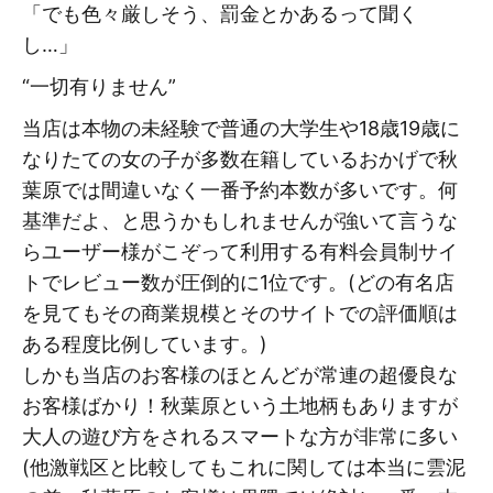
「でも色々厳しそう、罰金とかあるって聞く
し…」
“一切有りません”
当店は本物の未経験で普通の大学生や18歳19歳に
なりたての女の子が多数在籍しているおかげで秋
葉原では間違いなく一番予約本数が多いです。何
基準だよ、と思うかもしれませんが強いて言うな
らユーザー様がこぞって利用する有料会員制サイ
トでレビュー数が圧倒的に1位です。(どの有名店
を見てもその商業規模とそのサイトでの評価順は
ある程度比例しています。)
しかも当店のお客様のほとんどが常連の超優良な
お客様ばかり！秋葉原という土地柄もありますが
大人の遊び方をされるスマートな方が非常に多い
(他激戦区と比較してもこれに関しては本当に雲泥