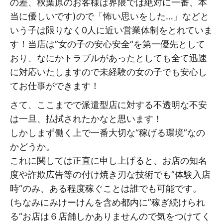
の差、秋葉原のお客様は界隈では絶対に一番、本
当に優しいです)ので「怖い思いをした…」などと
いう子は限りなく0人に近い営業体制をとれていま
す！当店は”女の子の安心安全“を第一優先として
おり、なにかトラブルがあったとしても全て迅速
に対応いたしますので未経験の女の子でも安心し
てお仕事ができます！
さて、ここまでで派遣型店に対する不透明な不安
は一旦、払拭されたかなと思います！
しかしまず働く上で一番大切な“稼げる環境”なの
かどうか。
これに関しては正直に申し上げると、お店の知名
度や詐欺広告等の付け焼き刃な技術でも”体験入店
時“のみ、ある程度稼ぐことは誰でも可能です。
(ちなみにみけーけんを含め都内に”稼ぎ続けられ
る“お店は６店舗しかありませんので気をつけてく