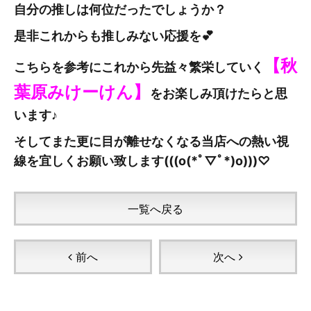
自分の推しは何位だったでしょうか？
是非これからも推しみない応援を💕
【秋
こちらを参考にこれから先益々繁栄していく
葉原みけーけん
】
をお楽しみ頂けたらと思
います♪
そしてまた更に目が離せなくなる当店への熱い視
線を宜しくお願い致します(((o(*ﾟ▽ﾟ*)o)))♡
一覧へ戻る
前へ
次へ