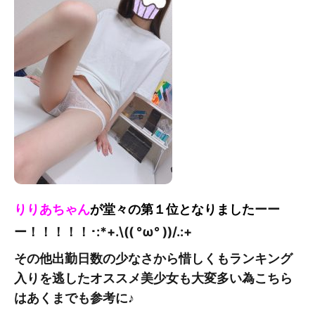
りりあちゃん
が堂々の第１位となりました
ーー
ー！！！！！
･:*+.\(( °ω° ))/.:+
その他出勤日数の少なさから惜しくもランキング
入りを逃したオススメ美少女も大変多い為こちら
はあくまでも参考に♪