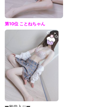
第10位 ことね
ちゃん
👑殿堂入り👑