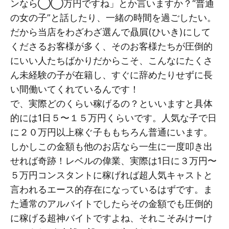
ンなら◯◯万円ですね」とか言いますか？“普通
の女の子”と話したり、一緒の時間を過ごしたい。
だから当店をわざわざ選んで贔屓(ひいき)にして
くださるお客様が多く、そのお客様たちが圧倒的
にいい人たちばかりだからこそ、こんなにたくさ
ん未経験の子が在籍し、すぐに辞めたりせずに長
い間働いてくれているんです！
で、実際どのくらい稼げるの？といいますと具体
的には1日５〜１５万円くらいです。人気な子で日
に２０万円以上稼ぐ子ももちろん普通にいます。
しかしこの金額も他のお店なら一生に一度叩き出
せれば奇跡！レベルの偉業、実際は1日に３万円〜
５万円コンスタントに稼げれば超人気キャストと
言われるエース的存在になっているはずです。ま
た通常のアルバイトでしたらその金額でも圧倒的
に稼げる超神バイトですよね、それこそみけーけ