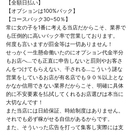
【全額日払い】
【オプションは100%バック】
【コースバック30~50％】
常に女の子を1番に考える当店だからこそ、業界で
も圧倒的に高いバック率で営業しております。
何度も言いますが罰金等は一切ありません！
せっかく一生懸命働いたのにオプション代金半分
もお店へ…でも正直に申告しないと罰則やお客さ
んをつけてもらえない、干される…こういう謎な
営業をしているお店が有名店でも９０％以上とな
かなか信用できない業界だからこそ、明確に具体
的に不安要素を払拭してくれるお店選びは本当に
大切なんです！
また当店には日給保証、時給制度はありません。
それでも必ず稼がせる自信があるからです。
また、そういった広告を打って集客し実際には支