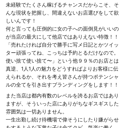
未経験でたくさん稼げるチャンスだからこそ、そ
んな現状を把握し、間違えないお店選びをして欲
しいんです！
何と言っても圧倒的に女の子への面倒見がいいの
が当店の最大にして他店ではありえない特徴！！
「売れたければ自分で勝手に写メ日記とかツイッ
ター頑張ってね、こっちは予約とるだけなので。
使い捨て使い捨て〜」という他９９％のお店とは
真逆、1人1人の魅力をどうすればよりお客様に伝
えられるか、それを考え皆さんが持つポテンシャ
ルの全てを引き出すブランディングをします！！
また当店は都内有数のレベルを誇るお店ではあり
ますが、そういった店にありがちなギスギスした
雰囲気は一切ありません。
一生出勤し続け待機場で偉そうにしたり嫌がらせ
をするような下衆な子は全てクビ、気楽に働く、