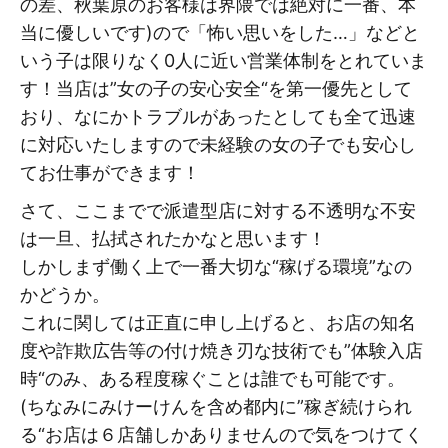
の差、秋葉原のお客様は界隈では絶対に一番、本
当に優しいです)ので「怖い思いをした…」などと
いう子は限りなく0人に近い営業体制をとれていま
す！当店は”女の子の安心安全“を第一優先として
おり、なにかトラブルがあったとしても全て迅速
に対応いたしますので未経験の女の子でも安心し
てお仕事ができます！
さて、ここまでで派遣型店に対する不透明な不安
は一旦、払拭されたかなと思います！
しかしまず働く上で一番大切な“稼げる環境”なの
かどうか。
これに関しては正直に申し上げると、お店の知名
度や詐欺広告等の付け焼き刃な技術でも”体験入店
時“のみ、ある程度稼ぐことは誰でも可能です。
(ちなみにみけーけんを含め都内に”稼ぎ続けられ
る“お店は６店舗しかありませんので気をつけてく