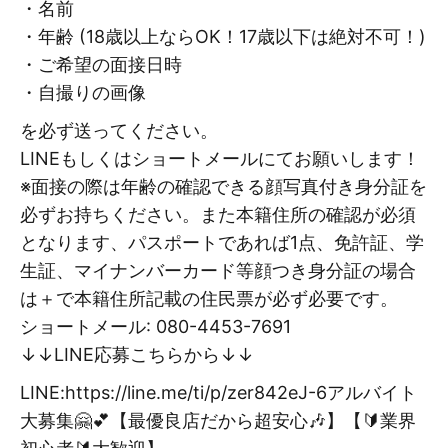
・名前
・年齢 (18歳以上ならOK！17歳以下は絶対不可！)
・ご希望の面接日時
・自撮りの画像
を必ず送ってください。
LINEもしくはショートメールにてお願いします！
※面接の際は年齢の確認できる顔写真付き身分証を
必ずお持ちください。また本籍住所の確認が必須
となります、パスポートであれば1点、免許証、学
生証、マイナンバーカード等顔つき身分証の場合
は＋で本籍住所記載の住民票が必ず必要です。
ショートメール: 080-4453-7691
↓↓LINE応募こちらから↓↓
LINE:https://line.me/ti/p/zer842eJ-6アルバイト
大募集🤗💕【最優良店だから超安心🎶】【🔰業界