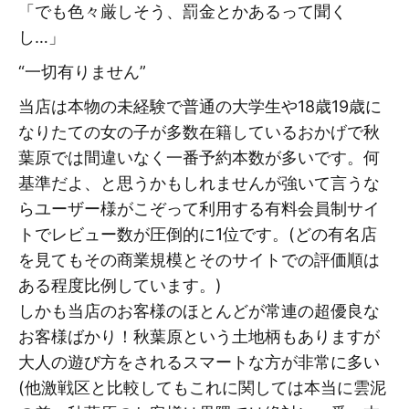
「でも色々厳しそう、罰金とかあるって聞く
し…」
“一切有りません”
当店は本物の未経験で普通の大学生や18歳19歳に
なりたての女の子が多数在籍しているおかげで秋
葉原では間違いなく一番予約本数が多いです。何
基準だよ、と思うかもしれませんが強いて言うな
らユーザー様がこぞって利用する有料会員制サイ
トでレビュー数が圧倒的に1位です。(どの有名店
を見てもその商業規模とそのサイトでの評価順は
ある程度比例しています。)
しかも当店のお客様のほとんどが常連の超優良な
お客様ばかり！秋葉原という土地柄もありますが
大人の遊び方をされるスマートな方が非常に多い
(他激戦区と比較してもこれに関しては本当に雲泥