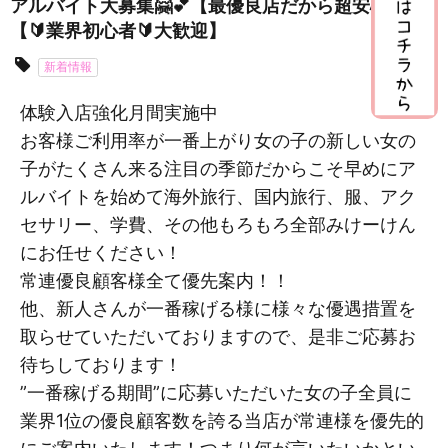
アルバイト大募集🤗💕【最優良店だから超安心🎶】
【🔰業界初心者🔰大歓迎】
新着情報
体験入店強化月間実施中
お客様ご利用率が一番上がり女の子の新しい女の
子がたくさん来る注目の季節だからこそ早めにア
ルバイトを始めて海外旅行、国内旅行、服、アク
セサリー、学費、その他もろもろ全部みけーけん
にお任せください！
常連優良顧客様全て優先案内！！
他、新人さんが一番稼げる様に様々な優遇措置を
取らせていただいておりますので、是非ご応募お
待ちしております！
”一番稼げる期間”に応募いただいた女の子全員に
業界1位の優良顧客数を誇る当店が常連様を優先的