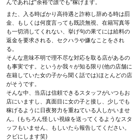
んであれば”余裕で誰でも“稼げます。
また、入る時ばかり高待遇と詐称し辞める時は罰
金、もしくは何度言っても既読無視、在籍写真等
も一切消してくれない、挙げ句の果てには給料の
返金を要求される、セクハラや嫌なことをされ
る。
そんな意味不明で理不尽な対応を取る店があるの
も事実です。というか我々が知る限り(他の店舗に
在籍していた女の子から聞く話では)ほとんどの店
がそうです。
そんな中、当店は信頼できるスタッフがいつもお
店にいますし、真面目に女の子と接し、少しでも
稼げるように日夜努力を重ねている人しかいませ
ん。(もちろん怪しい視線を送ってくるようなスタ
ッフもいません、もしいたら報告してください。
クビにします笑)