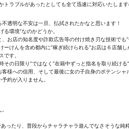
にかトラブルがあったとしても全て迅速に対応いたしま
る不透明な不安は一旦、払拭されたかなと思います！
げる環境”なのかどうか。
と、お店の知名度や詐欺広告等の付け焼き刃な技術でも”
けーけんを含め都内に”稼ぎ続けられる“お店は６店舗
スです。
時その日限り“ではなく”在籍中ずっと指名を取り続ける
お客様への信用、そして最後に女の子自身のポテンシャ
か予約が入りません。
ん。
”であったり、普段からチャラチャラ遊んでなさそうな純