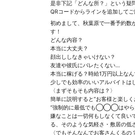
是非下記「どんな所？」という疑
QRコードからラインを追加して
初めまして、秋葉原で一番予約数が
す！
どんな内容？
本当に大丈夫？
顔出ししなきゃいけない？
友達や彼氏にバレたくない…
本当に稼げる？時給1万円以上なん
少しでも効率のいいアルバイトは
〈まずそもそも内容は？〉
簡単に説明すると”お客様と楽しく
“強制的に最低でも◯◯◯はやら
嫌なことは一切何もしなくて良い
る、そのような気軽さ・敷居の低さ
〈でもそんなんでお客さんくるの