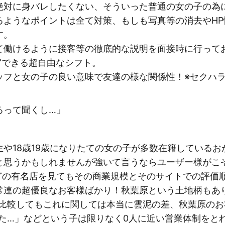
絶対に身バレしたくない、そういった普通の女の子の為
るようなポイントは全て対策、もしも写真等の消去やH
す。
て働けるように接客等の徹底的な説明を面接時に行って
”できる超自由なシフト。
ッフと女の子の良い意味で友達の様な関係性！※セクハラ
るって聞くし…」
や18歳19歳になりたての女の子が多数在籍している
と思うかもしれませんが強いて言うならユーザー様がこ
どの有名店を見てもその商業規模とそのサイトでの評価
常連の超優良なお客様ばかり！秋葉原という土地柄もあ
と比較してもこれに関しては本当に雲泥の差、秋葉原の
た…」などという子は限りなく0人に近い営業体制をと