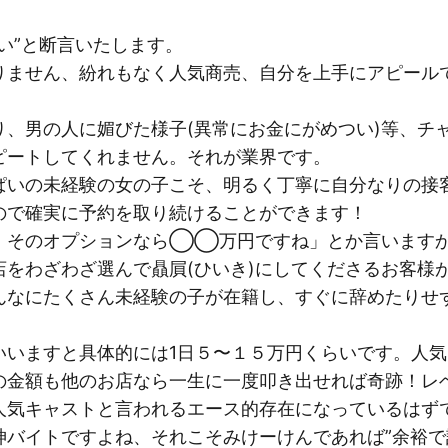
い”と断言いたします。
りません、紛れもなく人気商売、自分を上手にアピール
り、男の人に媚びた様子(異常にお金にがめつい)等、チ
ピートしてくれません。それが業界です。
ぱいの未経験の女の子こそ、明るく丁寧に自分なりの接
ので確実に予約を取り続けることができます！
、そのオプションなら◯◯万円ですね」とか言いますか
店をわざわざ選んで贔屓(ひいき)にしてくださるお客様
んなにたくさん未経験の子が在籍し、すぐに辞めたりせ
いいますと具体的には1日５〜１５万円くらいです。人
の金額も他のお店なら一生に一度叩き出せれば奇跡！レ
人気キャストと言われるエース的存在になっているはず
バイトですよね、それこそみけーけんであれば”余裕で