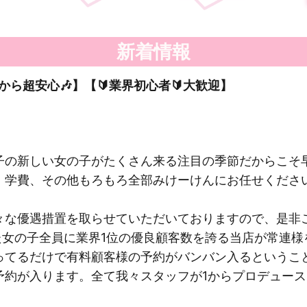
新着情報
だから超安心🎶】【🔰業界初心者🔰大歓迎】
子の新しい女の子がたくさん来る注目の季節だからこそ
、学費、その他もろもろ全部みけーけんにお任せくださ
々な優遇措置を取らせていただいておりますので、是非
た女の子全員に業界1位の優良顧客数を誇る当店が常連
ってるだけで有料顧客様の予約がバンバン入るというこ
約が入ります。全て我々スタッフが1からプロデュース