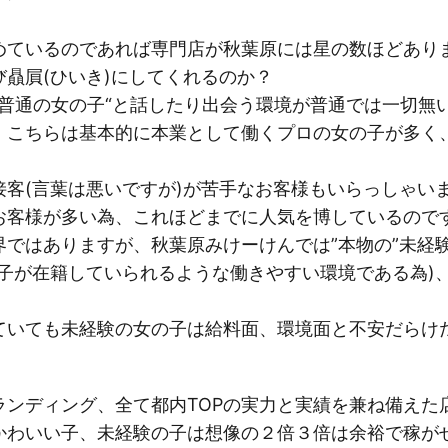
めているのであれば専門店が秋葉原には星の数ほどあり
贔屓(ひいき)にしてくれるのか？
の普通の女の子“と話したり出会う環境が普通では一切無
、こちらは基本的に本業として働くプロの女の子が多く
接客(言葉は悪いですが)が苦手なお客様もいらっしゃい
お客様が多い為、これほどまでに人気を博しているので
界ではありますが、秋葉原みけーけんでは”本物の”未経
の子が在籍していられるような働きやすい環境である為)
ていても未経験の女の子は給料面、環境面と不安だらけ
ンディング、全て都内TOPの実力と実績を兼ね備えた
かわいい子、未経験の子は想像の２倍３倍は余裕で稼が