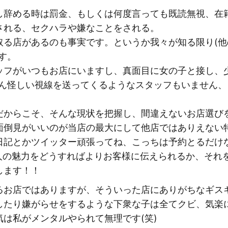
し辞める時は罰金、もしくは何度言っても既読無視、在
される、セクハラや嫌なことをされる。
取る店があるのも事実です。というか我々が知る限り(
す。
ッフがいつもお店にいますし、真面目に女の子と接し、
ろん怪しい視線を送ってくるようなスタッフもいません
だからこそ、そんな現状を把握し、間違えないお店選び
面倒見がいいのが当店の最大にして他店ではありえない
日記とかツイッター頑張ってね、こっちは予約とるだけ
1人の魅力をどうすればよりお客様に伝えられるか、それ
します！！
るお店ではありますが、そういった店にありがちなギス
したり嫌がらせをするような下衆な子は全てクビ、気楽
は私がメンタルやられて無理です(笑)