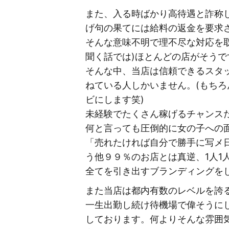
また、入る時ばかり高待遇と詐称
げ句の果てには給料の返金を要求
そんな意味不明で理不尽な対応を
聞く話では)ほとんどの店がそうで
そんな中、当店は信頼できるスタ
ねている人しかいません。(もち
ビにします笑)
未経験でたくさん稼げるチャンス
何と言っても圧倒的に女の子への
「売れたければ自分で勝手に写メ
う他９９％のお店とは真逆、1人
全てを引き出すブランディングを
また当店は都内有数のレベルを誇
一生出勤し続け待機場で偉そうに
しております。何よりそんな雰囲気