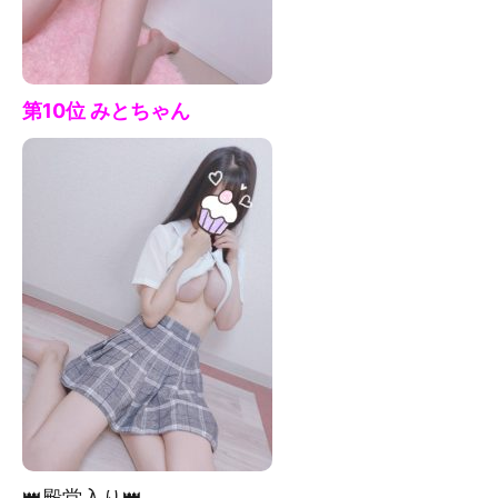
第10位 みと
ちゃん
👑殿堂入り👑