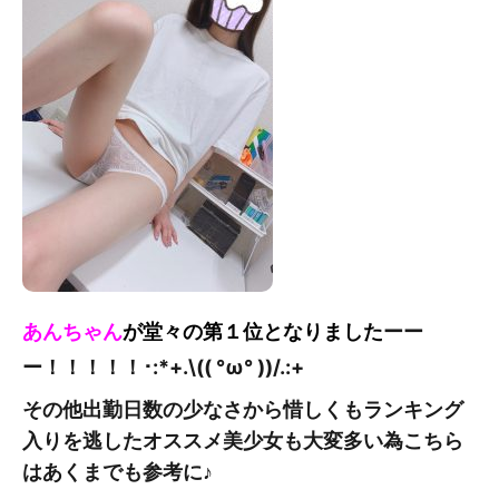
あんちゃん
が堂々の第１位となりました
ーー
ー！！！！！
･:*+.\(( °ω° ))/.:+
その他出勤日数の少なさから惜しくもランキング
入りを逃したオススメ美少女も大変多い為こちら
はあくまでも参考に♪