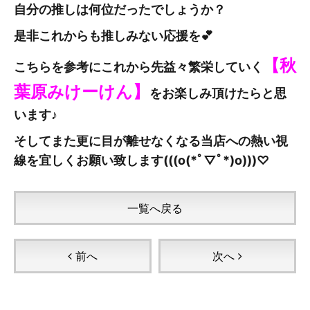
自分の推しは何位だったでしょうか？
是非これからも推しみない応援を💕
【秋
こちらを参考にこれから先益々繁栄していく
葉原みけーけん
】
をお楽しみ頂けたらと思
います♪
そしてまた更に目が離せなくなる当店への熱い視
線を宜しくお願い致します(((o(*ﾟ▽ﾟ*)o)))♡
一覧へ戻る
前へ
次へ