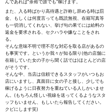
んであれば”余裕で誰でも“稼げます。
また、入る時ばかり高待遇と詐称し辞める時は罰
金、もしくは何度言っても既読無視、在籍写真等
も一切消してくれない、挙げ句の果てには給料の
返金を要求される、セクハラや嫌なことをされ
る。
そんな意味不明で理不尽な対応を取る店があるの
も事実です。というか我々が知る限り(他の店舗に
在籍していた女の子から聞く話では)ほとんどの店
がそうです。
そんな中、当店は信頼できるスタッフがいつもお
店にいますし、真面目に女の子と接し、少しでも
稼げるように日夜努力を重ねている人しかいませ
ん。(もちろん怪しい視線を送ってくるようなスタ
ッフもいません、もしいたら報告してください。
クビにします笑)