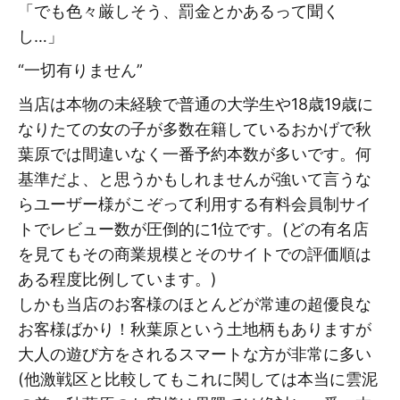
「でも色々厳しそう、罰金とかあるって聞く
し…」
“一切有りません”
当店は本物の未経験で普通の大学生や18歳19歳に
なりたての女の子が多数在籍しているおかげで秋
葉原では間違いなく一番予約本数が多いです。何
基準だよ、と思うかもしれませんが強いて言うな
らユーザー様がこぞって利用する有料会員制サイ
トでレビュー数が圧倒的に1位です。(どの有名店
を見てもその商業規模とそのサイトでの評価順は
ある程度比例しています。)
しかも当店のお客様のほとんどが常連の超優良な
お客様ばかり！秋葉原という土地柄もありますが
大人の遊び方をされるスマートな方が非常に多い
(他激戦区と比較してもこれに関しては本当に雲泥