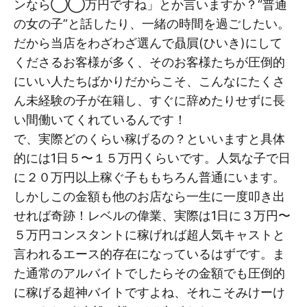
ンなら◯◯万円ですね」とか言いますか？“普通
の女の子”と話したり、一緒の時間を過ごしたい。
だから当店をわざわざ選んで贔屓(ひいき)にして
くださるお客様が多く、そのお客様たちが圧倒的
にいい人たちばかりだからこそ、こんなにたくさ
ん未経験の子が在籍し、すぐに辞めたりせずに長
い間働いてくれているんです！
で、実際どのくらい稼げるの？といいますと具体
的には1日５〜１５万円くらいです。人気な子で日
に２０万円以上稼ぐ子ももちろん普通にいます。
しかしこの金額も他のお店なら一生に一度叩き出
せれば奇跡！レベルの偉業、実際は1日に３万円〜
５万円コンスタントに稼げれば超人気キャストと
言われるエース的存在になっているはずです。ま
た通常のアルバイトでしたらその金額でも圧倒的
に稼げる超神バイトですよね、それこそみけーけ