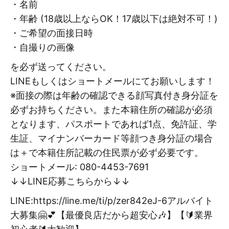
・名前
・年齢 (18歳以上ならOK！17歳以下は絶対不可！)
・ご希望の面接日時
・自撮りの画像
を必ず送ってください。
LINEもしくはショートメールにてお願いします！
※面接の際は年齢の確認できる顔写真付き身分証を
必ずお持ちください。また本籍住所の確認が必須
となります、パスポートであれば1点、免許証、学
生証、マイナンバーカード等顔つき身分証の場合
は＋で本籍住所記載の住民票が必ず必要です。
ショートメール: 080-4453-7691
↓↓LINE応募こちらから↓↓
LINE:https://line.me/ti/p/zer842eJ-6アルバイト
大募集🤗💕【最優良店だから超安心🎶】【🔰業界