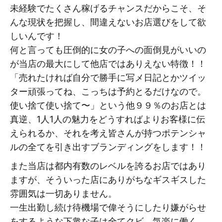
未経験でたくさん稼げるチャンスだからこそ、そ
んな現状を把握し、間違えないお店選びをして欲
しいんです！
何と言っても圧倒的に女の子への面倒見がいいの
が当店の最大にして他店ではありえない特徴！！
「売れたければ自分で勝手に写メ日記とかツイッ
ター頑張ってね、こっちは予約とるだけなので。
使い捨て使い捨て〜」という他９９％のお店とは
真逆、1人1人の魅力をどうすればよりお客様に伝
えられるか、それを考え皆さんが持つポテンシャ
ルの全てを引き出すブランディングをします！！
また当店は都内有数のレベルを誇るお店ではあり
ますが、そういった店にありがちなギスギスした
雰囲気は一切ありません。
一生出勤し続け待機場で偉そうにしたり嫌がらせ
をするような下衆な子は全てクビ、気楽に働く、