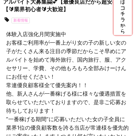
アルバイト大募集🤗💕【最優良店だから超安心🎶】
【🔰業界初心者🔰大歓迎】
新着情報
体験入店強化月間実施中
お客様ご利用率が一番上がり女の子の新しい女の
子がたくさん来る注目の季節だからこそ早めにア
ルバイトを始めて海外旅行、国内旅行、服、アク
セサリー、学費、その他もろもろ全部みけーけん
にお任せください！
常連優良顧客様全て優先案内！！
他、新人さんが一番稼げる様に様々な優遇措置を
取らせていただいておりますので、是非ご応募お
待ちしております！
”一番稼げる期間”に応募いただいた女の子全員に
業界1位の優良顧客数を誇る当店が常連様を優先的