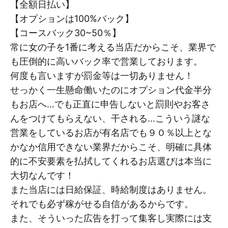
【全額日払い】
【オプションは100%バック】
【コースバック30~50％】
常に女の子を1番に考える当店だからこそ、業界で
も圧倒的に高いバック率で営業しております。
何度も言いますが罰金等は一切ありません！
せっかく一生懸命働いたのにオプション代金半分
もお店へ…でも正直に申告しないと罰則やお客さ
んをつけてもらえない、干される…こういう謎な
営業をしているお店が有名店でも９０％以上とな
かなか信用できない業界だからこそ、明確に具体
的に不安要素を払拭してくれるお店選びは本当に
大切なんです！
また当店には日給保証、時給制度はありません。
それでも必ず稼がせる自信があるからです。
また、そういった広告を打って集客し実際には支