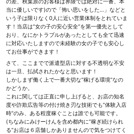
の差、秋葉原のお客様は界隈では絶対に一番、本
当に優しいです)ので「怖い思いをした…」などと
いう子は限りなく0人に近い営業体制をとれていま
す！当店は”女の子の安心安全“を第一優先として
おり、なにかトラブルがあったとしても全て迅速
に対応いたしますので未経験の女の子でも安心し
てお仕事ができます！
さて、ここまでで派遣型店に対する不透明な不安
は一旦、払拭されたかなと思います！
しかしまず働く上で一番大切な“稼げる環境”なの
かどうか。
これに関しては正直に申し上げると、お店の知名
度や詐欺広告等の付け焼き刃な技術でも”体験入店
時“のみ、ある程度稼ぐことは誰でも可能です。
(ちなみにみけーけんを含め都内に”稼ぎ続けられ
る“お店は６店舗しかありませんので気をつけてく