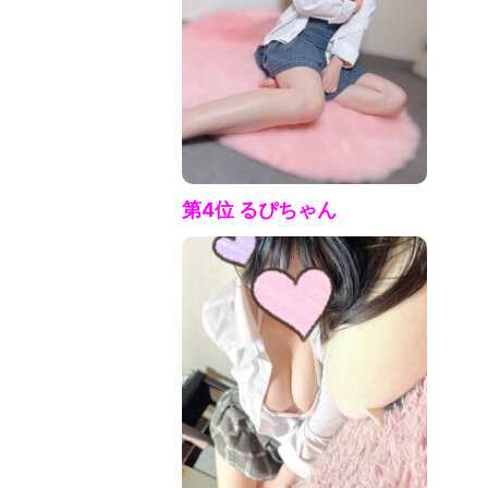
第4位 るぴ
ちゃん