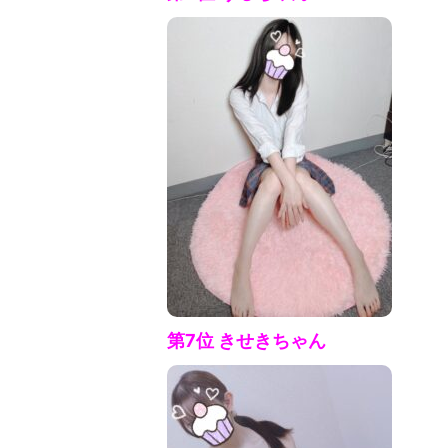
第7
位 きせきちゃん