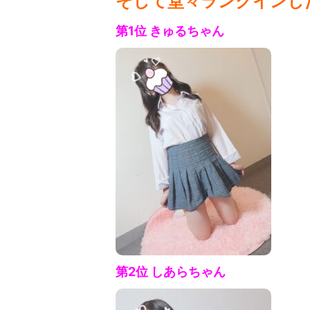
そして堂々ランクインし
第1位 きゅる
ちゃん
第2位 しあら
ちゃん