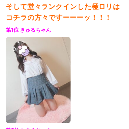
そして堂々ランクインした極ロリは
コチラの方々ですーーーッ！！！
第1位 きゅる
ちゃん