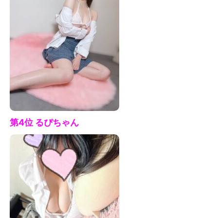
第4位 るぴ
ちゃん