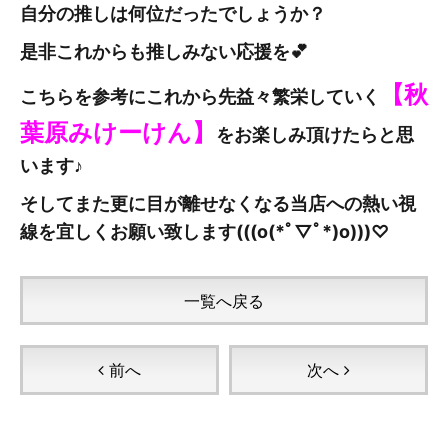
自分の推しは何位だったでしょうか？
是非これからも推しみない応援を💕
【秋
こちらを参考にこれから先益々繁栄していく
葉原みけーけん
】
をお楽しみ頂けたらと思
います♪
そしてまた更に目が離せなくなる当店への熱い視
線を宜しくお願い致します(((o(*ﾟ▽ﾟ*)o)))♡
一覧へ戻る
前へ
次へ