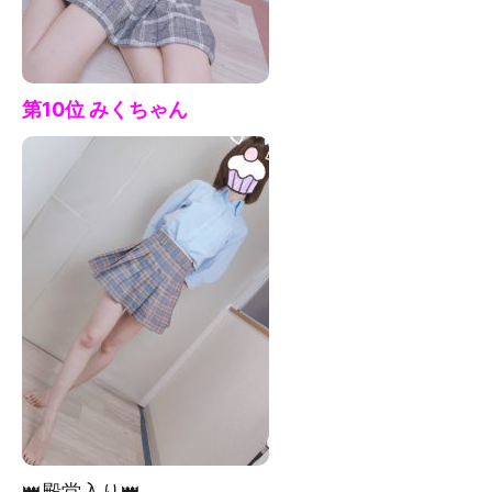
第10位 みく
ちゃん
👑殿堂入り👑