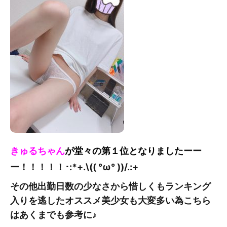
きゅるちゃん
が堂々の第１位となりました
ーー
ー！！！！！
･:*+.\(( °ω° ))/.:+
その他出勤日数の少なさから惜しくもランキング
入りを逃したオススメ美少女も大変多い為こちら
はあくまでも参考に♪