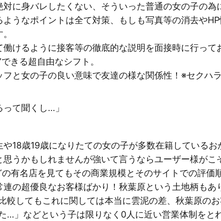
絶対に身バレしたくない、そういった普通の女の子の為
るようなポイントは全て対策、もしも写真等の消去やH
す。
て働けるように接客等の徹底的な説明を面接時に行って
”できる超自由なシフト。
ッフと女の子の良い意味で友達の様な関係性！※セクハラ
るって聞くし…」
や18歳19歳になりたての女の子が多数在籍している
と思うかもしれませんが強いて言うならユーザー様がこ
どの有名店を見てもその商業規模とそのサイトでの評価
常連の超優良なお客様ばかり！秋葉原という土地柄もあ
と比較してもこれに関しては本当に雲泥の差、秋葉原の
た…」などという子は限りなく0人に近い営業体制をと