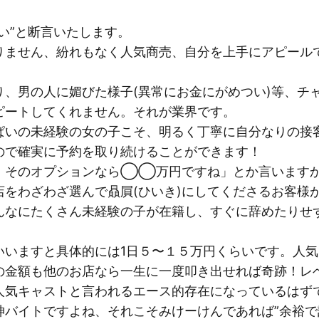
い”と断言いたします。
りません、紛れもなく人気商売、自分を上手にアピール
り、男の人に媚びた様子(異常にお金にがめつい)等、チ
ピートしてくれません。それが業界です。
ぱいの未経験の女の子こそ、明るく丁寧に自分なりの接
ので確実に予約を取り続けることができます！
、そのオプションなら◯◯万円ですね」とか言いますか
店をわざわざ選んで贔屓(ひいき)にしてくださるお客様
んなにたくさん未経験の子が在籍し、すぐに辞めたりせ
いいますと具体的には1日５〜１５万円くらいです。人
の金額も他のお店なら一生に一度叩き出せれば奇跡！レ
人気キャストと言われるエース的存在になっているはず
バイトですよね、それこそみけーけんであれば”余裕で