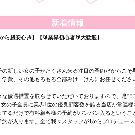
新着情報
だから超安心🎶】【🔰業界初心者🔰大歓迎】
子の新しい女の子がたくさん来る注目の季節だからこそ
、学費、その他もろもろ全部みけーけんにお任せくださ
々な優遇措置を取らせていただいておりますので、是非
た女の子全員に業界1位の優良顧客数を誇る当店が常連
ってるだけで有料顧客様の予約がバンバン入るというこ
約が入ります。全て我々スタッフが1からプロデュース