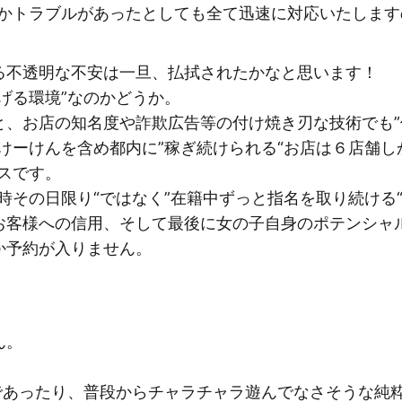
にかトラブルがあったとしても全て迅速に対応いたしま
る不透明な不安は一旦、払拭されたかなと思います！
げる環境”なのかどうか。
と、お店の知名度や詐欺広告等の付け焼き刃な技術でも”
けーけんを含め都内に”稼ぎ続けられる“お店は６店舗
スです。
時その日限り“ではなく”在籍中ずっと指名を取り続ける
お客様への信用、そして最後に女の子自身のポテンシャ
か予約が入りません。
ん。
”であったり、普段からチャラチャラ遊んでなさそうな純