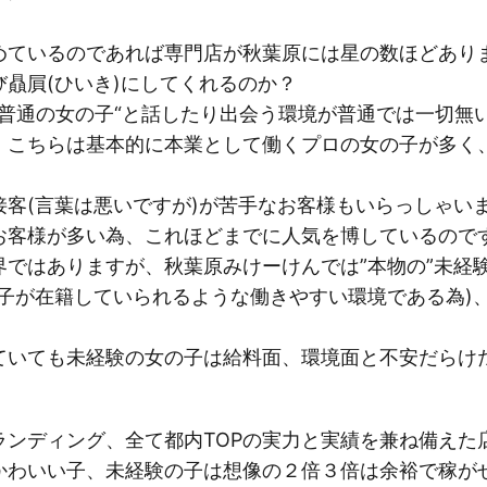
めているのであれば専門店が秋葉原には星の数ほどあり
贔屓(ひいき)にしてくれるのか？
の普通の女の子“と話したり出会う環境が普通では一切無
、こちらは基本的に本業として働くプロの女の子が多く
接客(言葉は悪いですが)が苦手なお客様もいらっしゃい
お客様が多い為、これほどまでに人気を博しているので
界ではありますが、秋葉原みけーけんでは”本物の”未経
の子が在籍していられるような働きやすい環境である為)
ていても未経験の女の子は給料面、環境面と不安だらけ
ンディング、全て都内TOPの実力と実績を兼ね備えた
かわいい子、未経験の子は想像の２倍３倍は余裕で稼が