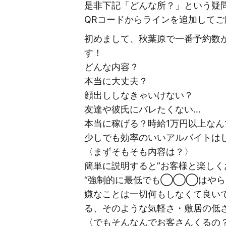
是非下記「どんな所？」という疑
QRコードからラインを追加して
初めまして、秋葉原で一番予約数が
す！
どんな内容？
本当に大丈夫？
顔出ししなきゃいけない？
友達や彼氏にバレたくない…
本当に稼げる？時給1万円以上なん
少しでも効率のいいアルバイトは
〈まずそもそも内容は？〉
簡単に説明すると”お客様と楽しく
“強制的に最低でも◯◯◯はやら
嫌なことは一切何もしなくて良い
る、そのような気軽さ・敷居の低さ
〈でもそんなんでお客さんくるの