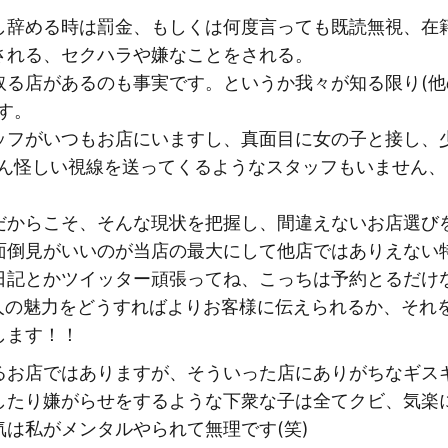
し辞める時は罰金、もしくは何度言っても既読無視、在
される、セクハラや嫌なことをされる。
取る店があるのも事実です。というか我々が知る限り(
す。
ッフがいつもお店にいますし、真面目に女の子と接し、
ろん怪しい視線を送ってくるようなスタッフもいません
だからこそ、そんな現状を把握し、間違えないお店選び
面倒見がいいのが当店の最大にして他店ではありえない
日記とかツイッター頑張ってね、こっちは予約とるだけ
1人の魅力をどうすればよりお客様に伝えられるか、それ
します！！
るお店ではありますが、そういった店にありがちなギス
したり嫌がらせをするような下衆な子は全てクビ、気楽
は私がメンタルやられて無理です(笑)