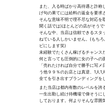
また、入る時ばかり高待遇と詐称
げ句の果てには給料の返金を要求
そんな意味不明で理不尽な対応を
聞く話では)ほとんどの店がそうで
そんな中、当店は信頼できるスタ
ねている人しかいません。(もち
ビにします笑)
未経験でたくさん稼げるチャンス
何と言っても圧倒的に女の子への
「売れたければ自分で勝手に写メ
う他９９％のお店とは真逆、1人
全てを引き出すブランディングを
また当店は都内有数のレベルを誇
一生出勤し続け待機場で偉そうに
しております。何よりそんな雰囲気