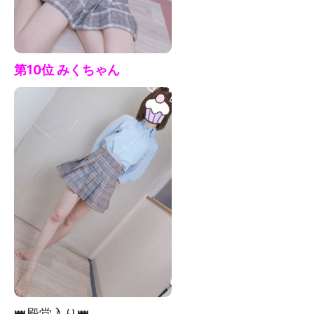
第10位 みく
ちゃん
👑殿堂入り👑