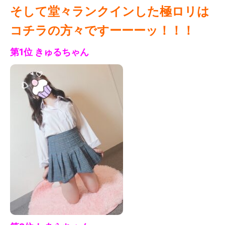
そして堂々ランクインした極ロリは
コチラの方々ですーーーッ！！！
第1位 きゅる
ちゃん