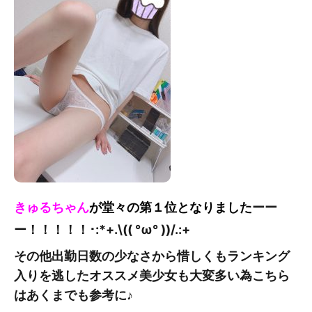
きゅるちゃん
が堂々の第１位となりました
ーー
ー！！！！！
･:*+.\(( °ω° ))/.:+
その他出勤日数の少なさから惜しくもランキング
入りを逃したオススメ美少女も大変多い為こちら
はあくまでも参考に♪