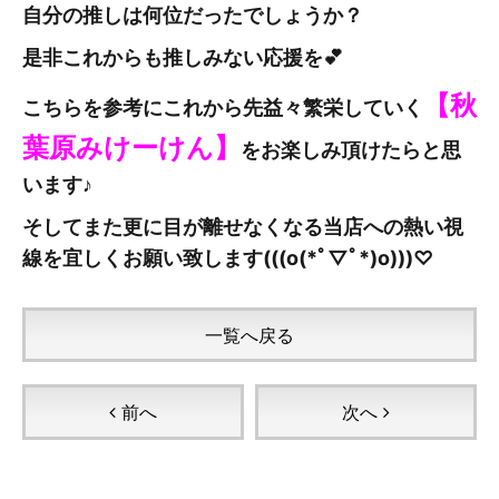
自分の推しは何位だったでしょうか？
是非これからも推しみない応援を💕
【秋
こちらを参考にこれから先益々繁栄していく
葉原みけーけん
】
をお楽しみ頂けたらと思
います♪
そしてまた更に目が離せなくなる当店への熱い視
線を宜しくお願い致します(((o(*ﾟ▽ﾟ*)o)))♡
一覧へ戻る
前へ
次へ