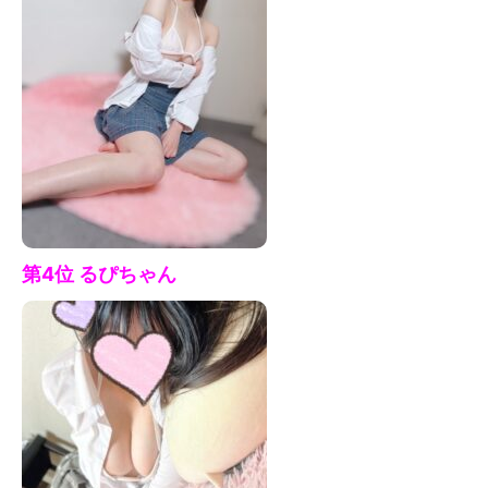
第4位 るぴ
ちゃん