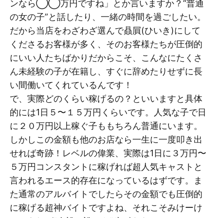
ンなら◯◯万円ですね」とか言いますか？“普通
の女の子”と話したり、一緒の時間を過ごしたい。
だから当店をわざわざ選んで贔屓(ひいき)にして
くださるお客様が多く、そのお客様たちが圧倒的
にいい人たちばかりだからこそ、こんなにたくさ
ん未経験の子が在籍し、すぐに辞めたりせずに長
い間働いてくれているんです！
で、実際どのくらい稼げるの？といいますと具体
的には1日５〜１５万円くらいです。人気な子で日
に２０万円以上稼ぐ子ももちろん普通にいます。
しかしこの金額も他のお店なら一生に一度叩き出
せれば奇跡！レベルの偉業、実際は1日に３万円〜
５万円コンスタントに稼げれば超人気キャストと
言われるエース的存在になっているはずです。ま
た通常のアルバイトでしたらその金額でも圧倒的
に稼げる超神バイトですよね、それこそみけーけ