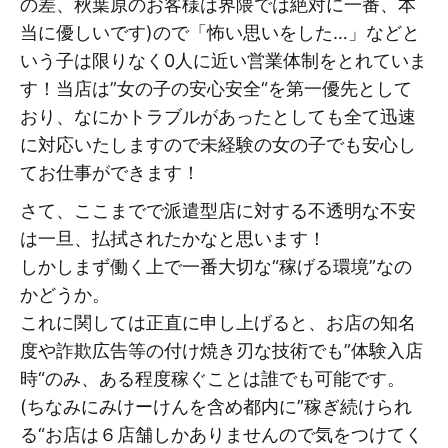
の差、秋葉原のお客様は界隈では絶対に一番、本
当に優しいです)ので「怖い思いをした…」などと
いう子は限りなく0人に近い営業体制をとれていま
す！当店は”女の子の安心安全“を第一優先として
おり、なにかトラブルがあったとしても全て迅速
に対応いたしますので未経験の女の子でも安心し
てお仕事ができます！
さて、ここまでで派遣型店に対する不透明な不安
は一旦、払拭されたかなと思います！
しかしまず働く上で一番大切な“稼げる環境”なの
かどうか。
これに関しては正直に申し上げると、お店の知名
度や詐欺広告等の付け焼き刃な技術でも”体験入店
時“のみ、ある程度稼ぐことは誰でも可能です。
(ちなみにみけーけんを含め都内に”稼ぎ続けられ
る“お店は６店舗しかありませんので気をつけてく