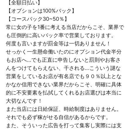
【全額日払い】
【オプションは100%バック】
【コースバック30~50％】
常に女の子を1番に考える当店だからこそ、業界で
も圧倒的に高いバック率で営業しております。
何度も言いますが罰金等は一切ありません！
せっかく一生懸命働いたのにオプション代金半分
もお店へ…でも正直に申告しないと罰則やお客さ
んをつけてもらえない、干される…こういう謎な
営業をしているお店が有名店でも９０％以上とな
かなか信用できない業界だからこそ、明確に具体
的に不安要素を払拭してくれるお店選びは本当に
大切なんです！
また当店には日給保証、時給制度はありません。
それでも必ず稼がせる自信があるからです。
また、そういった広告を打って集客し実際には支