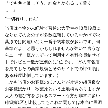
「でも色々厳しそう、罰金とかあるって聞く
し…」
“一切有りません”
当店は本物の未経験で普通の大学生や18歳19歳に
なりたての女の子が多数在籍しているおかげで秋
葉原では間違いなく一番予約本数が多いです。何
基準だよ、と思うかもしれませんが強いて言うな
らユーザー様がこぞって利用する有料会員制サイ
トでレビュー数が圧倒的に1位です。(どの有名店
を見てもその商業規模とそのサイトでの評価順は
ある程度比例しています。)
しかも当店のお客様のほとんどが常連の超優良な
お客様ばかり！秋葉原という土地柄もありますが
大人の遊び方をされるスマートな方が非常に多い
(他激戦区と比較してもこれに関しては本当に雲泥