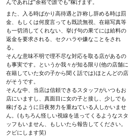
んであれば”余裕で誰でも“稼げます。
また、入る時ばかり高待遇と詐称し辞める時は罰
金、もしくは何度言っても既読無視、在籍写真等
も一切消してくれない、挙げ句の果てには給料の
返金を要求される、セクハラや嫌なことをされ
る。
そんな意味不明で理不尽な対応を取る店があるの
も事実です。というか我々が知る限り(他の店舗に
在籍していた女の子から聞く話では)ほとんどの店
がそうです。
そんな中、当店は信頼できるスタッフがいつもお
店にいますし、真面目に女の子と接し、少しでも
稼げるように日夜努力を重ねている人しかいませ
ん。(もちろん怪しい視線を送ってくるようなスタ
ッフもいません、もしいたら報告してください。
クビにします笑)