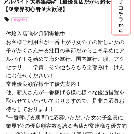
アルバイト大募集🤗💕【最優良店だから超安心🎶】
【🔰業界初心者🔰大歓迎】
新着情報
体験入店強化月間実施中
お客様ご利用率が一番上がり女の子の新しい女の
子がたくさん来る注目の季節だからこそ早めにア
ルバイトを始めて海外旅行、国内旅行、服、アク
セサリー、学費、その他もろもろ全部みけーけん
にお任せください！
常連優良顧客様全て優先案内！！
他、新人さんが一番稼げる様に様々な優遇措置を
取らせていただいておりますので、是非ご応募お
待ちしております！
”一番稼げる期間”に応募いただいた女の子全員に
業界1位の優良顧客数を誇る当店が常連様を優先的