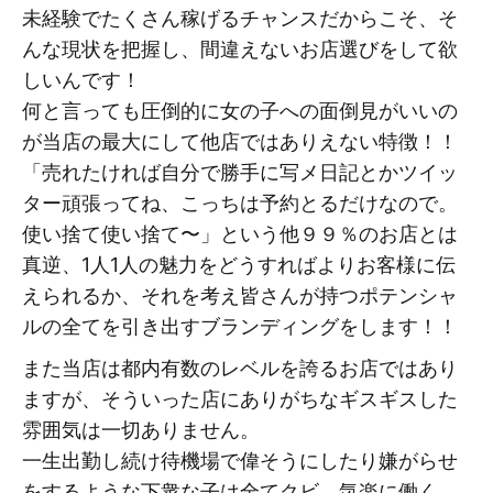
未経験でたくさん稼げるチャンスだからこそ、そ
んな現状を把握し、間違えないお店選びをして欲
しいんです！
何と言っても圧倒的に女の子への面倒見がいいの
が当店の最大にして他店ではありえない特徴！！
「売れたければ自分で勝手に写メ日記とかツイッ
ター頑張ってね、こっちは予約とるだけなので。
使い捨て使い捨て〜」という他９９％のお店とは
真逆、1人1人の魅力をどうすればよりお客様に伝
えられるか、それを考え皆さんが持つポテンシャ
ルの全てを引き出すブランディングをします！！
また当店は都内有数のレベルを誇るお店ではあり
ますが、そういった店にありがちなギスギスした
雰囲気は一切ありません。
一生出勤し続け待機場で偉そうにしたり嫌がらせ
をするような下衆な子は全てクビ、気楽に働く、