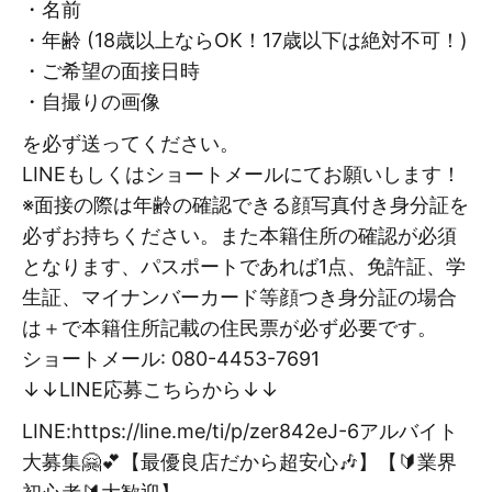
・名前
・年齢 (18歳以上ならOK！17歳以下は絶対不可！)
・ご希望の面接日時
・自撮りの画像
を必ず送ってください。
LINEもしくはショートメールにてお願いします！
※面接の際は年齢の確認できる顔写真付き身分証を
必ずお持ちください。また本籍住所の確認が必須
となります、パスポートであれば1点、免許証、学
生証、マイナンバーカード等顔つき身分証の場合
は＋で本籍住所記載の住民票が必ず必要です。
ショートメール: 080-4453-7691
↓↓LINE応募こちらから↓↓
LINE:https://line.me/ti/p/zer842eJ-6アルバイト
大募集🤗💕【最優良店だから超安心🎶】【🔰業界