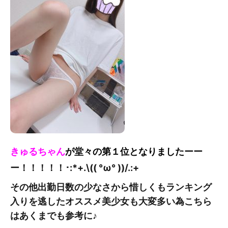
きゅるちゃん
が堂々の第１位となりました
ーー
ー！！！！！
･:*+.\(( °ω° ))/.:+
その他出勤日数の少なさから惜しくもランキング
入りを逃したオススメ美少女も大変多い為こちら
はあくまでも参考に♪