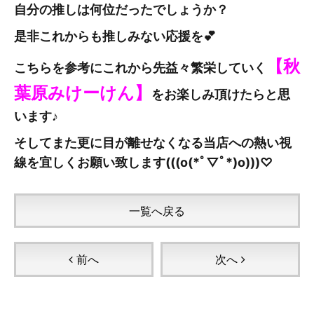
自分の推しは何位だったでしょうか？
是非これからも推しみない応援を💕
【秋
こちらを参考にこれから先益々繁栄していく
葉原みけーけん
】
をお楽しみ頂けたらと思
います♪
そしてまた更に目が離せなくなる当店への熱い視
線を宜しくお願い致します(((o(*ﾟ▽ﾟ*)o)))♡
一覧へ戻る
前へ
次へ