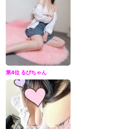
第4位 るぴ
ちゃん