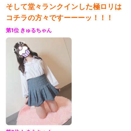
そして堂々ランクインした極ロリは
コチラの方々ですーーーッ！！！
第1位 きゅる
ちゃん