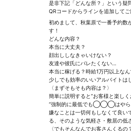
是非下記「どんな所？」という疑
QRコードからラインを追加して
初めまして、秋葉原で一番予約数が
す！
どんな内容？
本当に大丈夫？
顔出ししなきゃいけない？
友達や彼氏にバレたくない…
本当に稼げる？時給1万円以上なん
少しでも効率のいいアルバイトは
〈まずそもそも内容は？〉
簡単に説明すると”お客様と楽しく
“強制的に最低でも◯◯◯はやら
嫌なことは一切何もしなくて良い
る、そのような気軽さ・敷居の低さ
〈でもそんなんでお客さんくるの