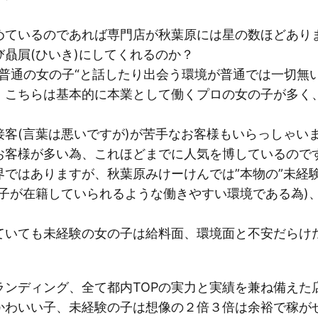
めているのであれば専門店が秋葉原には星の数ほどあり
贔屓(ひいき)にしてくれるのか？
の普通の女の子“と話したり出会う環境が普通では一切無
、こちらは基本的に本業として働くプロの女の子が多く
接客(言葉は悪いですが)が苦手なお客様もいらっしゃい
お客様が多い為、これほどまでに人気を博しているので
界ではありますが、秋葉原みけーけんでは”本物の”未経
の子が在籍していられるような働きやすい環境である為)
ていても未経験の女の子は給料面、環境面と不安だらけ
ンディング、全て都内TOPの実力と実績を兼ね備えた
かわいい子、未経験の子は想像の２倍３倍は余裕で稼が