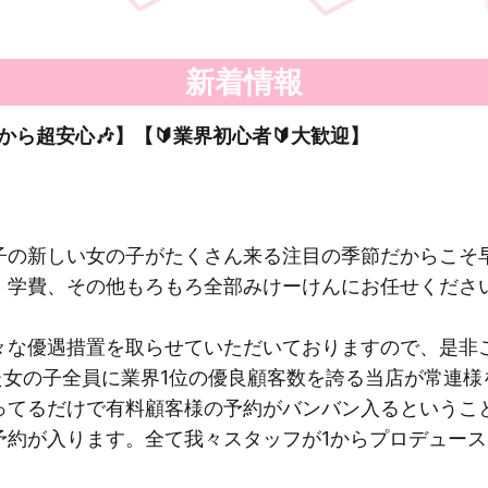
新着情報
だから超安心🎶】【🔰業界初心者🔰大歓迎】
子の新しい女の子がたくさん来る注目の季節だからこそ
、学費、その他もろもろ全部みけーけんにお任せくださ
々な優遇措置を取らせていただいておりますので、是非
た女の子全員に業界1位の優良顧客数を誇る当店が常連
ってるだけで有料顧客様の予約がバンバン入るというこ
約が入ります。全て我々スタッフが1からプロデュース