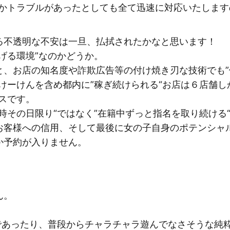
にかトラブルがあったとしても全て迅速に対応いたしま
る不透明な不安は一旦、払拭されたかなと思います！
げる環境”なのかどうか。
と、お店の知名度や詐欺広告等の付け焼き刃な技術でも”
けーけんを含め都内に”稼ぎ続けられる“お店は６店舗
スです。
時その日限り“ではなく”在籍中ずっと指名を取り続ける
お客様への信用、そして最後に女の子自身のポテンシャ
か予約が入りません。
ん。
”であったり、普段からチャラチャラ遊んでなさそうな純