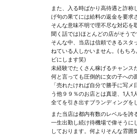
また、入る時ばかり高待遇と詐称
げ句の果てには給料の返金を要求
そんな意味不明で理不尽な対応を
聞く話では)ほとんどの店がそうで
そんな中、当店は信頼できるスタ
ねている人しかいません。(もち
ビにします笑)
未経験でたくさん稼げるチャンス
何と言っても圧倒的に女の子への
「売れたければ自分で勝手に写メ
う他９９％のお店とは真逆、1人
全てを引き出すブランディングを
また当店は都内有数のレベルを誇
一生出勤し続け待機場で偉そうに
しております。何よりそんな雰囲気