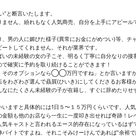
い”と断言いたします。
りません、紛れもなく人気商売、自分を上手にアピール
り、男の人に媚びた様子(異常にお金にがめつい)等、チ
ピートしてくれません。それが業界です。
ぱいの未経験の女の子こそ、明るく丁寧に自分なりの接
ので確実に予約を取り続けることができます！
、そのオプションなら◯◯万円ですね」とか言いますか
店をわざわざ選んで贔屓(ひいき)にしてくださるお客様
んなにたくさん未経験の子が在籍し、すぐに辞めたりせ
いいますと具体的には1日５〜１５万円くらいです。人
の金額も他のお店なら一生に一度叩き出せれば奇跡！レ
人気キャストと言われるエース的存在になっているはず
バイトですよね、それこそみけーけんであれば”余裕で