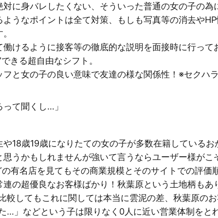
絶対に身バレしたくない、そういった普通の女の子の為
るようなポイントは全て対策、もしも写真等の消去やH
す。
て働けるように接客等の徹底的な説明を面接時に行って
”できる超自由なシフト。
ッフと女の子の良い意味で友達の様な関係性！※セクハラ
るって聞くし…」
や18歳19歳になりたての女の子が多数在籍している
と思うかもしれませんが強いて言うならユーザー様がこ
どの有名店を見てもその商業規模とそのサイトでの評価
常連の超優良なお客様ばかり！秋葉原という土地柄もあ
と比較してもこれに関しては本当に雲泥の差、秋葉原の
た…」などという子は限りなく0人に近い営業体制をと