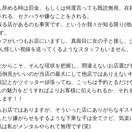
し辞める時は罰金、もしくは何度言っても既読無視、在
される、セクハラや嫌なことをされる。
取る店があるのも事実です。というか我々が知る限り(
す。
ッフがいつもお店にいますし、真面目に女の子と接し、
ろん怪しい視線を送ってくるようなスタッフもいません
だからこそ、そんな現状を把握し、間違えないお店選び
面倒見がいいのが当店の最大にして他店ではありえない
日記とかツイッター頑張ってね、こっちは予約とるだけ
1人の魅力をどうすればよりお客様に伝えられるか、それ
します！！
るお店ではありますが、そういった店にありがちなギス
したり嫌がらせをするような下衆な子は全てクビ、気楽
は私がメンタルやられて無理です(笑)