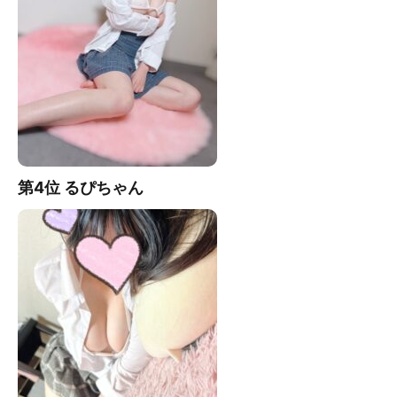
第4位 るぴ
ちゃん