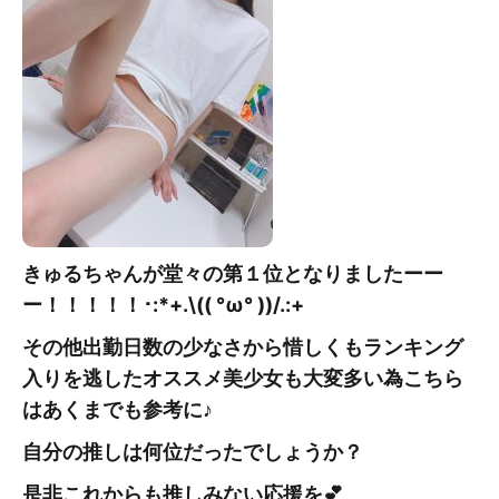
きゅるちゃんが堂々の第１位となりましたーー
ー！！！！！
･:*+.\(( °ω° ))/.:+
その他出勤日数の少なさから惜しくもランキング
入りを逃したオススメ美少女も大変多い為こちら
はあくまでも参考に♪
自分の推しは何位だったでしょうか？
是非これからも推しみない応援を💕