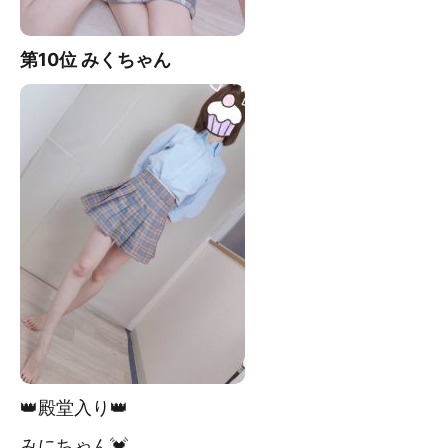
第10位 みく
ちゃん
👑殿堂入り👑
みにちゃん💓