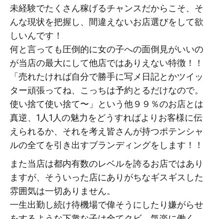
未経験でたくさん稼げるチャンスだからこそ、そ
んな現状を把握し、間違えないお店選びをして欲
しいんです！
何と言っても圧倒的に女の子への面倒見がいいの
が当店の最大にして他店ではありえない特徴！！
「売れたければ自分で勝手に写メ日記とかツイッ
ター頑張ってね、こっちは予約とるだけなので。
使い捨て使い捨て〜」という他９９％のお店とは
真逆、1人1人の魅力をどうすればよりお客様に伝
えられるか、それを考え皆さんが持つポテンシャ
ルの全てを引き出すブランディングをします！！
また当店は都内有数のレベルを誇るお店ではあり
ますが、そういった店にありがちなギスギスした
雰囲気は一切ありません。
一生出勤し続け待機場で偉そうにしたり嫌がらせ
をするような下衆な子は全てクビ、気楽に働く、