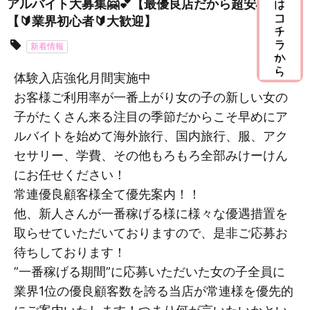
アルバイト大募集🤗💕【最優良店だから超安心🎶】
【🔰業界初心者🔰大歓迎】
新着情報
体験入店強化月間実施中
お客様ご利用率が一番上がり女の子の新しい女の
子がたくさん来る注目の季節だからこそ早めにア
ルバイトを始めて海外旅行、国内旅行、服、アク
セサリー、学費、その他もろもろ全部みけーけん
にお任せください！
常連優良顧客様全て優先案内！！
他、新人さんが一番稼げる様に様々な優遇措置を
取らせていただいておりますので、是非ご応募お
待ちしております！
”一番稼げる期間”に応募いただいた女の子全員に
業界1位の優良顧客数を誇る当店が常連様を優先的