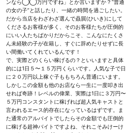
ンなら◯◯万円ですね」とか言いますか？“普通
の女の子”と話したり、一緒の時間を過ごしたい。
だから当店をわざわざ選んで贔屓(ひいき)にして
くださるお客様が多く、そのお客様たちが圧倒的
にいい人たちばかりだからこそ、こんなにたくさ
ん未経験の子が在籍し、すぐに辞めたりせずに長
い間働いてくれているんです！
で、実際どのくらい稼げるの？といいますと具体
的には1日５〜１５万円くらいです。人気な子で日
に２０万円以上稼ぐ子ももちろん普通にいます。
しかしこの金額も他のお店なら一生に一度叩き出
せれば奇跡！レベルの偉業、実際は1日に３万円〜
５万円コンスタントに稼げれば超人気キャストと
言われるエース的存在になっているはずです。ま
た通常のアルバイトでしたらその金額でも圧倒的
に稼げる超神バイトですよね、それこそみけーけ