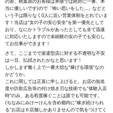
の差、秋葉原のお客様は界隈では絶対に一番、本
当に優しいです)ので「怖い思いをした…」などと
いう子は限りなく0人に近い営業体制をとれていま
す！当店は”女の子の安心安全“を第一優先として
おり、なにかトラブルがあったとしても全て迅速
に対応いたしますので未経験の女の子でも安心し
てお仕事ができます！
さて、ここまでで派遣型店に対する不透明な不安
は一旦、払拭されたかなと思います！
しかしまず働く上で一番大切な“稼げる環境”なの
かどうか。
これに関しては正直に申し上げると、お店の知名
度や詐欺広告等の付け焼き刃な技術でも”体験入店
時“のみ、ある程度稼ぐことは誰でも可能です。
(ちなみにみけーけんを含め都内に”稼ぎ続けられ
る“お店は６店舗しかありませんので気をつけてく