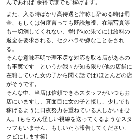
んであれば”余裕で誰でも“稼げます。
また、入る時ばかり高待遇と詐称し辞める時は罰
金、もしくは何度言っても既読無視、在籍写真等
も一切消してくれない、挙げ句の果てには給料の
返金を要求される、セクハラや嫌なことをされ
る。
そんな意味不明で理不尽な対応を取る店があるの
も事実です。というか我々が知る限り(他の店舗に
在籍していた女の子から聞く話では)ほとんどの店
がそうです。
そんな中、当店は信頼できるスタッフがいつもお
店にいますし、真面目に女の子と接し、少しでも
稼げるように日夜努力を重ねている人しかいませ
ん。(もちろん怪しい視線を送ってくるようなスタ
ッフもいません、もしいたら報告してください。
クビにします笑)