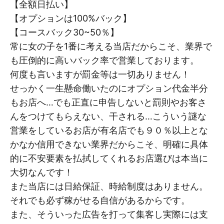
【全額日払い】
【オプションは100%バック】
【コースバック30~50％】
常に女の子を1番に考える当店だからこそ、業界で
も圧倒的に高いバック率で営業しております。
何度も言いますが罰金等は一切ありません！
せっかく一生懸命働いたのにオプション代金半分
もお店へ…でも正直に申告しないと罰則やお客さ
んをつけてもらえない、干される…こういう謎な
営業をしているお店が有名店でも９０％以上とな
かなか信用できない業界だからこそ、明確に具体
的に不安要素を払拭してくれるお店選びは本当に
大切なんです！
また当店には日給保証、時給制度はありません。
それでも必ず稼がせる自信があるからです。
また、そういった広告を打って集客し実際には支