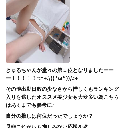
きゅるちゃんが堂々の第１位となりましたーー
ー！！！！！
･:*+.\(( °ω° ))/.:+
その他出勤日数の少なさから惜しくもランキング
入りを逃したオススメ美少女も大変多い為こちら
はあくまでも参考に♪
自分の推しは何位だったでしょうか？
是非これからも推しみない応援を💕