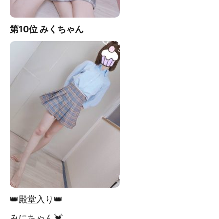
第10位 みく
ちゃん
👑殿堂入り👑
みにちゃん💓