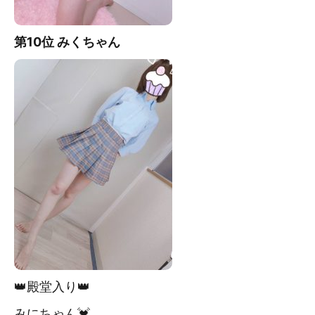
第10位 みく
ちゃん
👑殿堂入り👑
みにちゃん💓