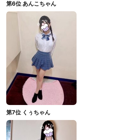
第6位 あんこ
ちゃん
第7
位 くぅちゃん