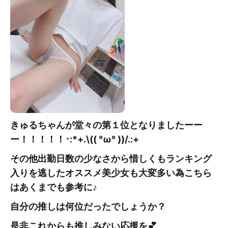
きゅるちゃんが堂々の第１位となりましたーー
ー！！！！！
･:*+.\(( °ω° ))/.:+
その他出勤日数の少なさから惜しくもランキング
入りを逃したオススメ美少女も大変多い為こちら
はあくまでも参考に♪
自分の推しは何位だったでしょうか？
是非これからも推しみない応援を💕