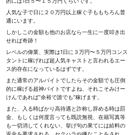
的には1日５〜１５万円くらいです。
人気な子で日に２０万円以上稼ぐ子ももちろん普
通にいます。
しかしこの金額も他のお店なら一生に一度叩き出
せれば奇跡！
レベルの偉業、実際は1日に３万円〜５万円コンス
タントに稼げれば超人気キャストと言われるエー
ス的存在になっているはずです。
また通常のアルバイトでしたらその金額でも圧倒
的に稼げる超神バイトですよね、それこそみけー
けんであれば”余裕で誰でも“稼げます。
また、入る時ばかり高待遇と詐称し辞める時は罰
金、もしくは何度言っても既読無視、在籍写真等
も一切消してくれない、挙げ句の果てには給料の
返金を要求される、セクハラや嫌なことをされ