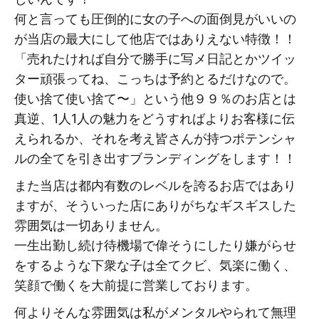
何と言っても圧倒的に女の子への面倒見がいいの
が当店の最大にして他店ではありえない特徴！！
「売れたければ自分で勝手に写メ日記とかツイッ
ター頑張ってね、こっちは予約とるだけなので。
使い捨て使い捨て〜」という他９９％のお店とは
真逆、1人1人の魅力をどうすればよりお客様に伝
えられるか、それを考え皆さんが持つポテンシャ
ルの全てを引き出すブランディングをします！！
また当店は都内有数のレベルを誇るお店ではあり
ますが、そういった店にありがちなギスギスした
雰囲気は一切ありません。
一生出勤し続け待機場で偉そうにしたり嫌がらせ
をするような下衆な子は全てクビ、気楽に働く、
笑顔で働くを大前提に営業しております。
何よりそんな雰囲気は私がメンタルやられて無理