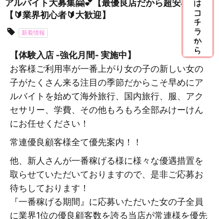
アルバイト大募集🤗💕【最優良店だから超安心🎶】
【🔰業界初心者🔰大歓迎】
新着情報
【体験入店 -強化月間- 実施中】
お客様ご利用率が一番上がり女の子の新しい女の
子がたくさん来る注目の季節だからこそ早めにア
ルバイトを始めて海外旅行、国内旅行、服、アク
セサリー、学費、その他もろもろ全部みけーけん
にお任せください！
常連優良顧客様全て優先案内！！
他、新人さんが一番稼げる様に様々な優遇措置を
取らせていただいておりますので、是非ご応募お
待ちしております！
『一番稼げる期間』に応募いただいた女の子全員
に業界1位の優良顧客数を誇る当店が常連様を優先